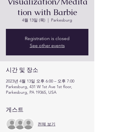
Visualization/Medita
tion with Barbie
4월 13일 (목)
  |  
Parkesburg
Registration is closed
See other events
시간 및 장소
2023년 4월 13일 오후 6:00 – 오후 7:00
Parkesburg, 431 W 1st Ave 1st floor,
Parkesburg, PA 19365, USA
게스트
전체 보기