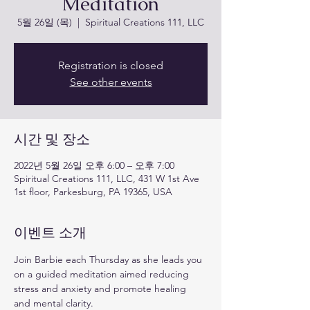
Meditation
5월 26일 (목)
  |  
Spiritual Creations 111, LLC
Registration is closed
See other events
시간 및 장소
2022년 5월 26일 오후 6:00 – 오후 7:00
Spiritual Creations 111, LLC, 431 W 1st Ave
1st floor, Parkesburg, PA 19365, USA
이벤트 소개
Join Barbie each Thursday as she leads you 
on a guided meditation aimed reducing 
stress and anxiety and promote healing 
and mental clarity. 