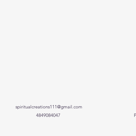
spiritualcreations111@gmail.com
4849084047
P