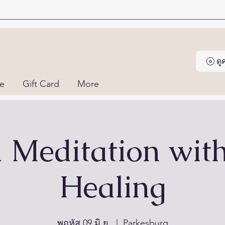
ด
ne
Gift Card
More
 Meditation wit
Healing
พฤหัส 09 มิ.ย.
  |  
Parkesburg