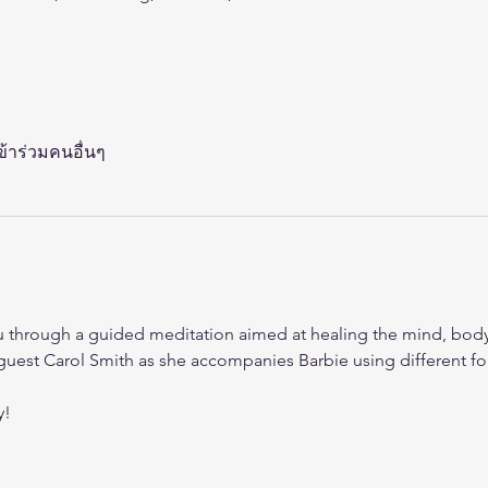
เข้าร่วมคนอื่นๆ
u through a guided meditation aimed at healing the mind, body
 guest Carol Smith as she accompanies Barbie using different fo
y!